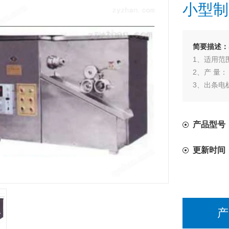
小型制
简要描述：
1、适用范围
2、产 量：
3、出条电机：
4、制丸电机：
5、外形尺寸：
6、总 重 量
产品型号：
更新时间
产