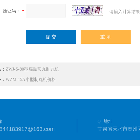
验证码：
请输入计算结果
条：
ZWJ-S-80型扁鼓形丸制丸机
条：
WZM-15A小型制丸机价格
箱
地址
844183917@163.com
甘肃省天水市秦州区