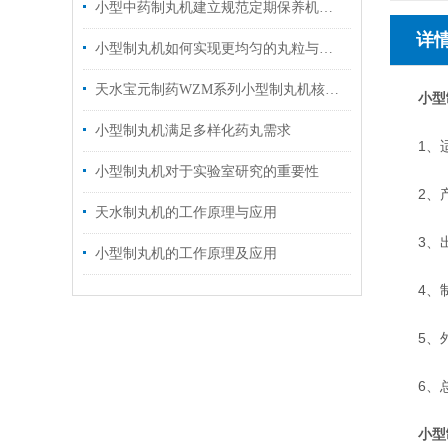
小型中药制丸机建立规范定期保养机制的重要性介绍
详
小型制丸机如何实现更均匀的丸粒与更高产量？
天水宝元制药WZM系列小型制丸机核心优势与应用解析
小型
小型制丸机满足多样化药丸需求
1、适用
小型制丸机对于实验室研究的重要性
2、产 
天水制丸机的工作原理与应用
3、出条电
小型制丸机的工作原理及应用
4、制丸电
5、外形尺
6、总 重
小型