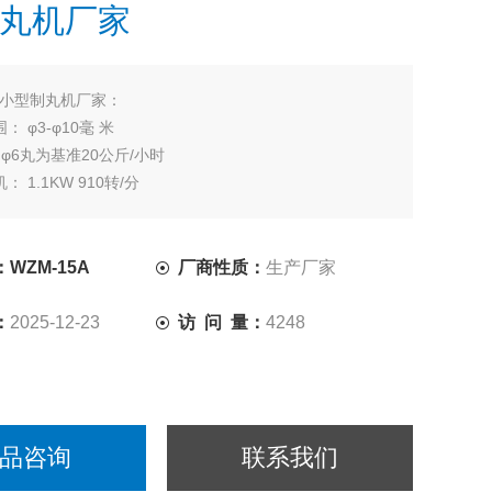
丸机厂家
小型制丸机厂家：
： φ3-φ10毫 米
 φ6丸为基准20公斤/小时
 1.1KW 910转/分
 YCT90-4B 370瓦 1250-125转/分
1038×468×745毫 米
： 240公 斤
WZM-15A
厂商性质：
生产厂家
：
2025-12-23
访 问 量：
4248
品咨询
联系我们