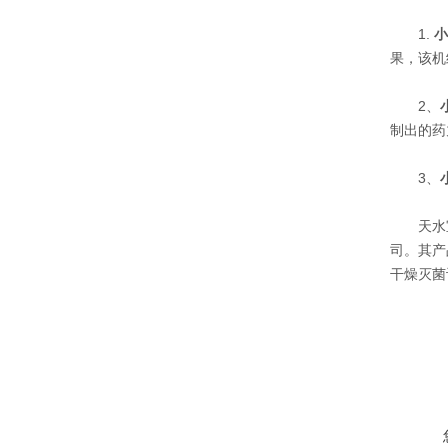
1.
小
果，该机
2、
制出的药
3、
天水宝元
司。其产
干燥灭菌