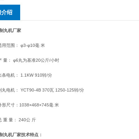
情介绍
制丸机厂家
范围： φ3-φ10毫 米
量： φ6丸为基准20公斤/小时
机： 1.1KW 910转/分
机： YCT90-4B 370瓦 1250-125转/分
寸：1038×468×745毫 米
 量： 240公 斤
制丸机厂家技术特点：