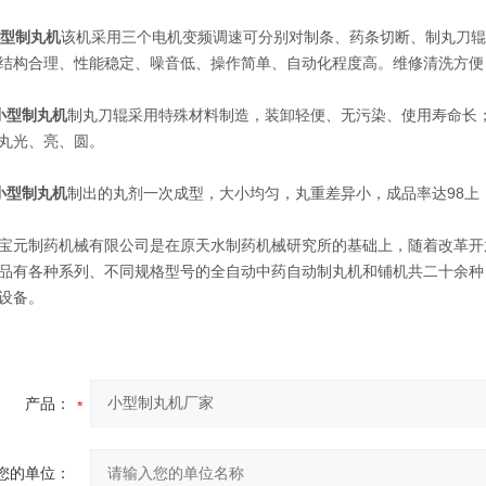
型制丸机
该机采用三个电机变频调速可分别对制条、药条切断、制丸刀辊
结构合理、性能稳定、噪音低、操作简单、自动化程度高。维修清洗方便
小型制丸机
制丸刀辊采用特殊材料制造，装卸轻便、无污染、使用寿命长
丸光、亮、圆。
小型制丸机
制出的丸剂一次成型，大小均匀，丸重差异小，成品率达98上
制药机械有限公司是在原天水制药机械研究所的基础上，随着改革开
品有各种系列、不同规格型号的全自动中药自动制丸机和铺机共二十余种
设备。
产品：
您的单位：