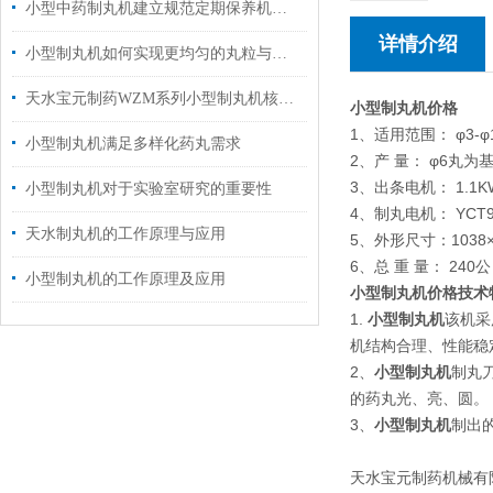
小型中药制丸机建立规范定期保养机制的重要性介绍
详情介绍
小型制丸机如何实现更均匀的丸粒与更高产量？
天水宝元制药WZM系列小型制丸机核心优势与应用解析
小型制丸机价格
1、适用范围： φ3-φ
小型制丸机满足多样化药丸需求
2、产 量： φ6丸为
3、出条电机： 1.1KW
小型制丸机对于实验室研究的重要性
4、制丸电机： YCT90-
天水制丸机的工作原理与应用
5、外形尺寸：1038×4
6、总 重 量： 240公
小型制丸机的工作原理及应用
小型制丸机价格
技术
1.
小型制丸机
该机采
机结构合理、性能稳
2、
小型制丸机
制丸
的药丸光、亮、圆。
3、
小型制丸机
制出
天水宝元制药机械有