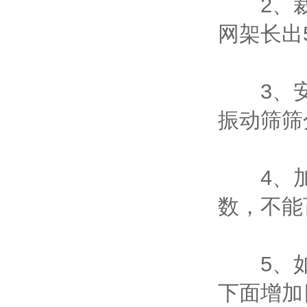
2、裁
网架长出5
3、安
振动筛筛
4、加
数，不能
5、如
下面增加