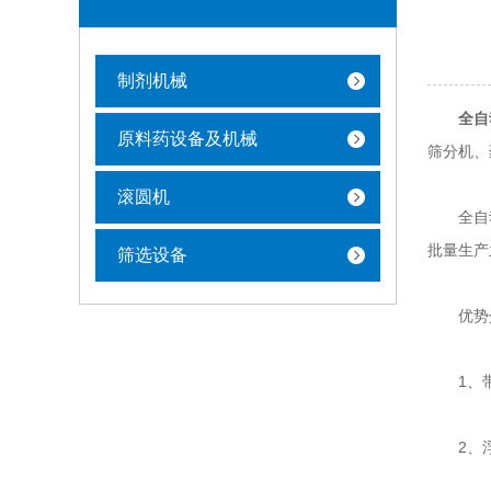
制剂机械
全自
原料药设备及机械
筛分机、
滚圆机
全自动制
批量生产
筛选设备
优势
1、带
2、浮