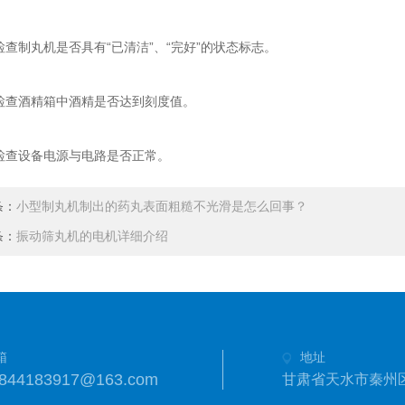
制丸机是否具有“已清洁”、“完好”的状态标志。
查酒精箱中酒精是否达到刻度值。
查设备电源与电路是否正常。
条：
小型制丸机制出的药丸表面粗糙不光滑是怎么回事？
条：
振动筛丸机的电机详细介绍
箱
地址
844183917@163.com
甘肃省天水市秦州区