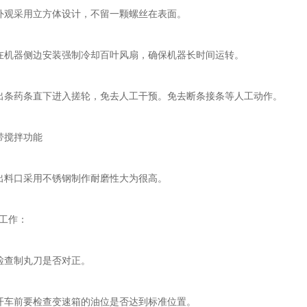
观采用立方体设计，不留一颗螺丝在表面。
机器侧边安装强制冷却百叶风扇，确保机器长时间运转。
条药条直下进入搓轮，免去人工干预。免去断条接条等人工动作。
搅拌功能
料口采用不锈钢制作耐磨性大为很高。
工作：
查制丸刀是否对正。
车前要检查变速箱的油位是否达到标准位置。