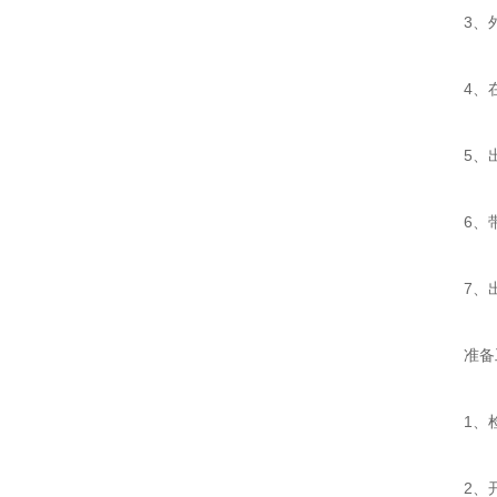
3、外
4、在
5、出
6、带
7、出
准备
1、检
2、开