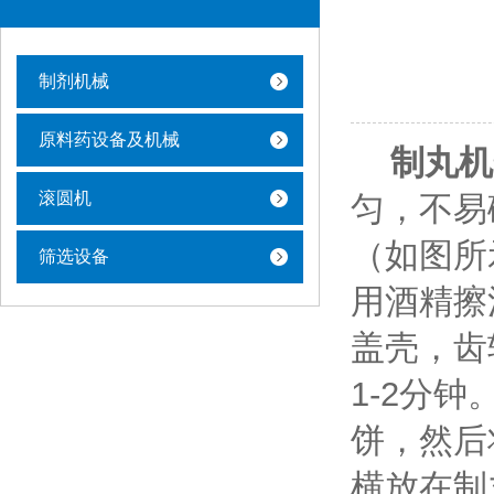
制剂机械
原料药设备及机械
制丸机
滚圆机
匀，不易
（如图所
筛选设备
用酒精擦
盖壳，齿
1-2分
饼，然后
横放在制