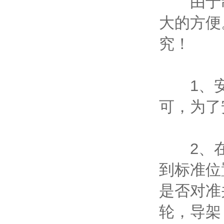
由于制
大的方便
究！
1、安
可，为了
2、在
到标准位
是否对准
轮，导架