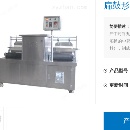
扁鼓形
简要描述：
产中药制丸
坨状的中
料），制成
形丸、回转
等大小不等
产品型号：Z
更新时间
产