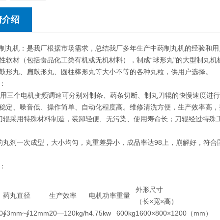
情介绍
制丸机：是我厂根据市场需求，总结我厂多年生产中药制丸机的经验和用
性软材（包括食品化工类有机或无机材料），制成“球形丸"的大型制丸
鼓形丸、扁鼓形丸、圆柱棒形丸等大小不等的各种丸粒，供用户选择。
：
机采用三个电机变频调速可分别对制条、药条切断、制丸刀辊的快慢速度进
稳定、噪音低、操作简单、自动化程度高。维修清洗方便，生产效率高，
刀辊采用特殊材料制造，装卸轻便、无污染、使用寿命长；刀辊经过特殊
的丸剂一次成型，大小均匀，丸重差异小，成品率达98上，崩解好，符合
：
外形尺寸
药丸直径
生产效率
电机功率
重量
（长×宽×高）
0
∮3mm~∮12mm
20—120kg/h
4.75kw
600kg
1600×800×1200（mm）