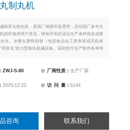
丸制丸机
扁鼓形丸制丸机：是我厂根据市场需求，总结我厂多年生
机的经验和用户意见，研制开发的适合生产各种混合成膏
药水丸、水蜜丸塑性软材（包括食品化工类有机或无机材
“球形丸“的大型制丸机械设备。该机也可生产制作各种球
体异形丸，如椭圆形丸、鼓形丸、扁鼓形丸、圆柱棒形丸
的各种丸粒，供用户选择。
WJ-S-80
厂商性质：
生产厂家
：
2025-12-22
访 问 量：
6144
品咨询
联系我们