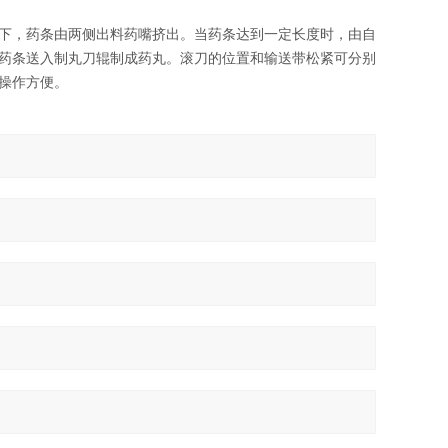
下，药条由两侧出料药嘴挤出。当药条达到一定长度时，由自
药条送入制丸刀辊制成药丸。滚刀的位置和输送带松紧可分别
操作方便。