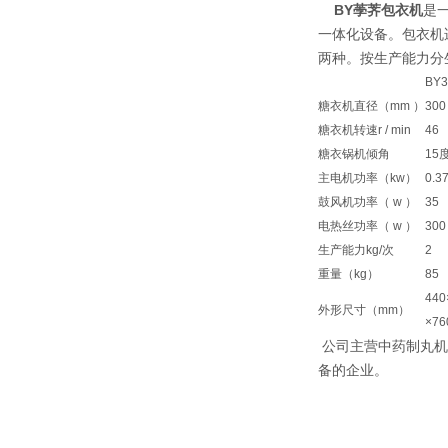
BY荸荠包衣机
是
一体化设备。包衣机
两种。按生产能力分
BY
糖衣机直径（mm ）
300
糖衣机转速r / min
46
糖衣锅机倾角
15
主电机功率（kw）
0.3
鼓风机功率（ w ）
35
电热丝功率（ w ）
300
生产能力kg/次
2
重量（kg）
85
440
外形尺寸（mm）
×76
公司主营中药制丸机
备的企业。