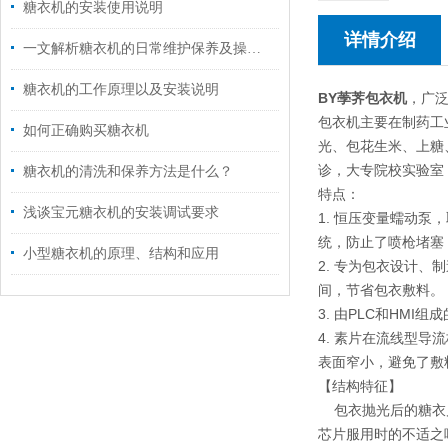
糖衣机的安装使用说明
详情介绍
一文解析糖衣机的日常维护保养及操作注意事项
糖衣机的工作原理以及安装说明
BY荸荠包衣机
，广
包衣机主要在制药工
如何正确购买糖衣机
光、包花生米、上糖
诊，大专院校实验室
糖衣机的清洗和保养方法是什么？
特点：
浅谈宝元糖衣机的安装调试要求
1. 恒压变量蠕动
统，防止了喷枪堵塞
小型糖衣机的原理、结构和应用
2. 专为包衣设计
间，节省包衣敷料。
3. 由PLC和HM
4. 素片在流线型
表面窄小，避免了敷
【结构特征】
包衣抛光后的糖衣片
芯片服用时的不适之