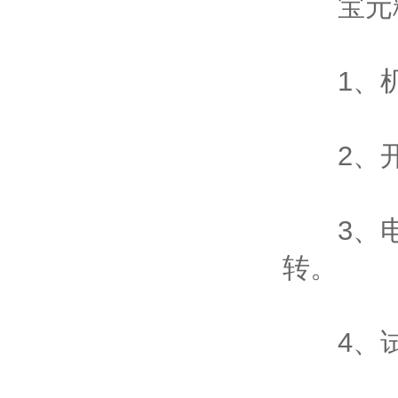
宝元糖
1、机
2、开
3、电
转。
4、试