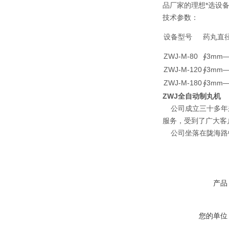
品厂家的理想*选设
技术参数：
设备型号
药丸直
ZWJ-M-80
∮3mm—
ZWJ-M-120
∮3mm—
ZWJ-M-180
∮3mm—
ZWJ全自动制丸机
公司成立三十多年来
服务，受到了广大客
公司坐落在陇海路中
产品
您的单位