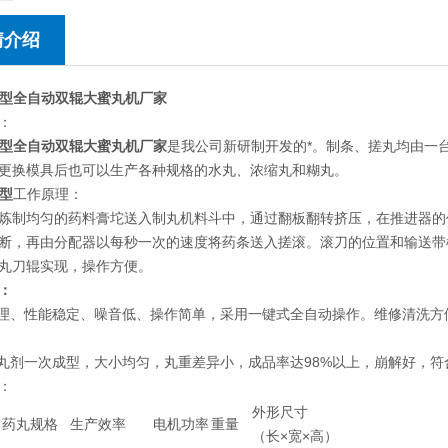
情介绍
M型
全自动双辊大蜜丸机厂家
：
M型
全自动双辊大蜜丸机厂家
是我公司新研制开发的*。制条、搓丸均由一
更换模具后也可以生产各种规格的水丸、浓缩丸和糊丸。
型​
工作原理：
炼制均匀的药料膏坨送入制丸机料斗中，通过翻板翻转挤压，在推进器的
断，再由分配器以每秒一次的速度将药条送入搓滚。滚刀的位置和输送带
丸刀辊实现，操作方便。
：
合理、性能稳定、噪音低、操作简单，采用一键式全自动操作。维修清洗方
的丸剂一次成型，大小均匀，丸重差异小，成品率达98%以上，崩解好，
技术参数：
外形尺寸
药丸规格
生产效率
电机功率
重量
（长×宽×高）