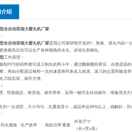
情介绍
M型
全自动双辊大蜜丸机厂家
：
M型
全自动双辊大蜜丸机厂家
是我公司新研制开发的*。制条、搓丸均由一
更换模具后也可以生产各种规格的水丸、浓缩丸和糊丸。
型​
工作原理：
炼制均匀的药料膏坨送入制丸机料斗中，通过翻板翻转挤压，在推进器的
断，再由分配器以每秒一次的速度将药条送入搓滚。滚刀的位置和输送带
丸刀辊实现，操作方便。
：
合理、性能稳定、噪音低、操作简单，采用一键式全自动操作。维修清洗方
的丸剂一次成型，大小均匀，丸重差异小，成品率达98%以上，崩解好，
技术参数：
外形尺寸
药丸规格
生产效率
电机功率
重量
（长×宽×高）