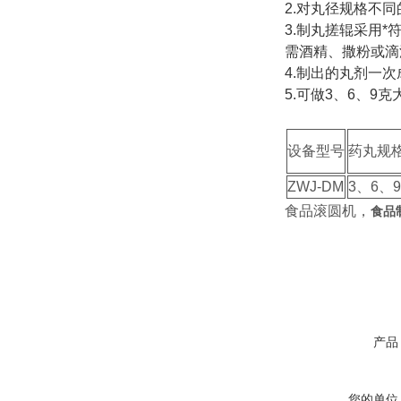
2.对丸径规格不
3.制丸搓辊采用
需酒精、撒粉或滴
4.制出的丸剂一
5
.
可做3、6、9
设备型号
药丸规
ZWJ-DM
3、6、
食品滚圆机，
食品
产品
您的单位