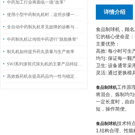
中药加工行业将面临一场“改革”
详情介绍
使用小型中药制丸机时，这些步骤一定要谨记
全自动中药制丸机常见故障的诊断与解决方法分享
食品制球机，顾名
它的核心使命是：
中药制丸机让传统中药进行“脱胎换骨”
主要优势：
高效: 每小时可
制丸机如何提升药丸质量与生产效率
均匀: 保证每一
SWJ系列滚筒式筛丸机的主要产品特征有哪些？
卫生: 设备通常
灵活: 通过更换
高效炼药机在提高药品均一性与稳定性中的作用
工作原
食品制球机
将混合、炼制均匀
一定长度时，由自
短，操作简便。
技术特
食品制球机
1.结构合理、性